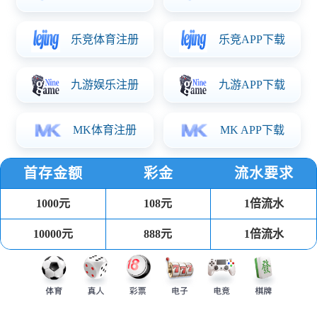
复兴之路还有多远？
2026-06-09 14:01
38 次阅读
首页
/
体育新闻
迈凯伦车队，这支曾在上世纪八九十年代叱咤F1赛场
的传奇劲旅，如今却陷入了尴尬的沉寂。自2021年蒙
扎大奖赛丹尼尔·里卡多为车队带回久违的冠军后，迈
凯伦已经跨赛季连续35场比赛未能再次登上最高领奖
台。随着2023赛季的深入，沃金基地的工程师们虽然
付出了巨大努力，但复兴之路似乎仍然漫长而曲折。