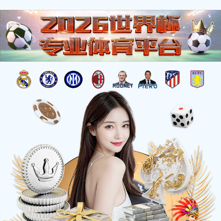
注册入口
全天更新 ·
线上买球官网
(中国)官方网站
赛事实时同
步
无论您身在何处，
线上买球官网(中国)官方网站APP
为您带来高速、高清、稳定的观赛体验。
下载客户端
网页端访问