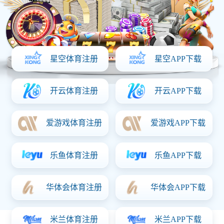
迈凯伦跨赛季35场无冠，沃金车队