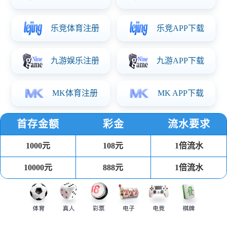
录，深圳防守支柱能否冲击最佳防
守球员？
2026-06-05 19:44
64 次阅读
首页
/
体育新闻
在昨晚进行的CBA常规赛中，深圳马可波罗队内线核
心沈梓捷凭借单场8次封盖的惊人表现，不仅帮助球
队力克劲敌，更一举刷新了本赛季CBA的个人单场封
盖纪录。这位身高2米10的“大鸟”在油漆区筑起了一道
难以逾越的屏障，用一次次遮天蔽日的火锅盛宴，重
新点燃了球迷对于最佳防守球员（DPOY）归属的讨
论。在竞争日趋白热化的联赛中，沈梓捷凭借这场统