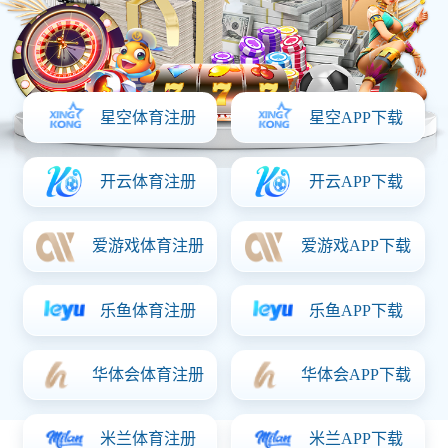
沈梓捷单场8次封盖刷新赛季纪